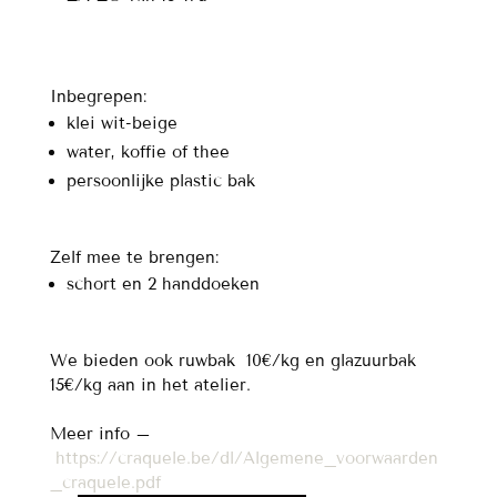
Inbegrepen:
klei wit-beige
water, koffie of thee
persoonlijke plastic bak
Zelf mee te brengen:
schort en 2 handdoeken
We bieden ook ruwbak 10€/kg en glazuurbak
15€/kg aan in het atelier.
Meer info –
https://craquele.be/dl/Algemene_voorwaarden
_craquele.pdf