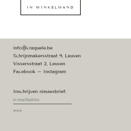
IN WINKELMAND
Abonnement
vrij
atelier
Silver
aantal
info@craquele.be
Schrijnmakersstraat 9, Leuven
Vissersstraat 2, Leuven
Facebook
–
Instagram
Inschrijven nieuwsbrief: