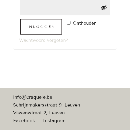
Onthouden
INLOGGEN
Wachtwoord vergeten?
info@craquele.be
Schrijnmakersstraat 9, Leuven
Vissersstraat 2, Leuven
Facebook
–
Instagram