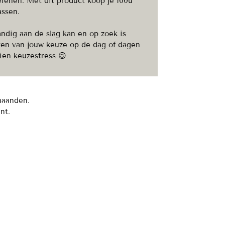
efenen. Met dit product koop je 100u
assen.
andig aan de slag kan en op zoek is
 uren van jouw keuze op de dag of dagen
ien keuzestress 😉
maanden.
nt.