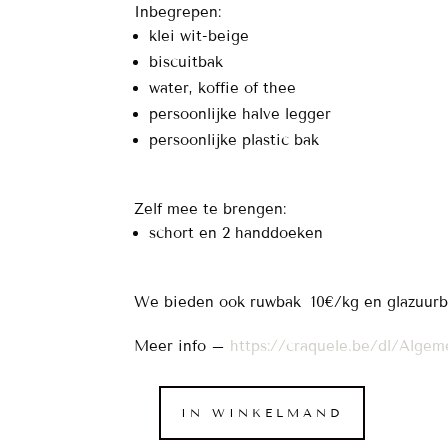
Inbegrepen:
klei wit-beige
biscuitbak
water, koffie of thee
persoonlijke halve legger
persoonlijke plastic bak
Zelf mee te brengen:
schort en 2 handdoeken
We bieden ook ruwbak 10€/kg en glazuurbak
Meer info –
https://craquele.be/dl/Alge
IN WINKELMAND
Abonnement
vrij