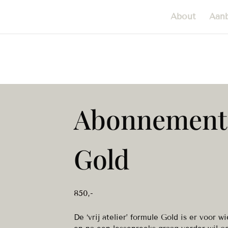
About
Aan
Abonnement v
Gold
850
,-
De ‘vrij atelier’ formule Gold is er voor w