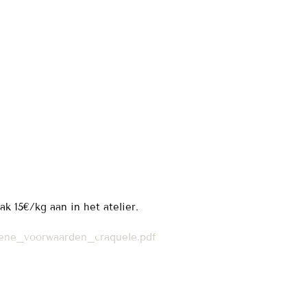
 15€/kg aan in het atelier.
mene_voorwaarden_craquele.pdf