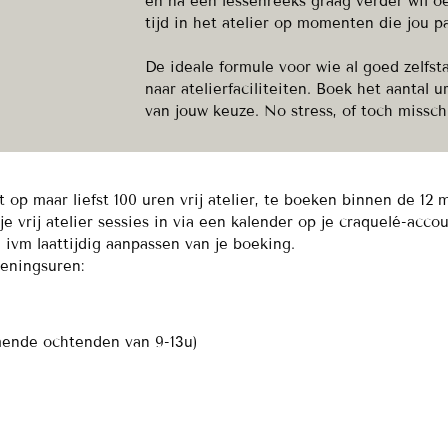
en na een lessenreeks graag verder wil o
tijd in het atelier op momenten die jou p
De ideale formule voor wie al goed zelfst
naar atelierfaciliteiten. Boek het aantal
van jouw keuze. No stress, of toch missch
p maar liefst 100 uren vrij atelier, te boeken binnen de 12 
 vrij atelier sessies in via een kalender op je craquelé-accou
vm laattijdig aanpassen van je boeking.
peningsuren:
omende ochtenden van 9-13u)