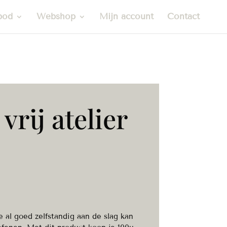
bod
Webshop
Mijn account
Contact
rij atelier
ie al goed zelfstandig aan de slag kan