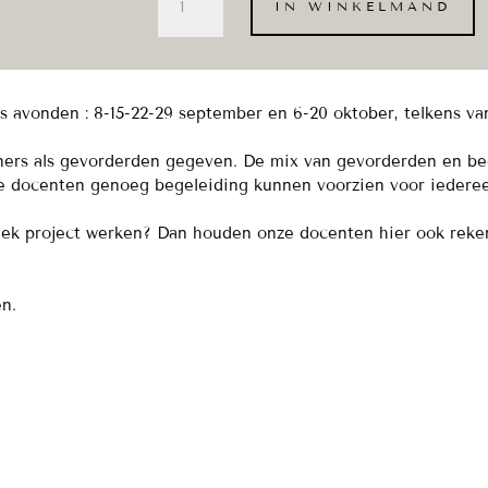
IN WINKELMAND
op
dinsdagavond
-
sept/okt(6x)
aantal
 avonden : 8-15-22-29 september en 6-20 oktober, telkens van
ners als gevorderden gegeven. De mix van gevorderden en be
t de docenten genoeg begeleiding kunnen voorzien voor iedere
ifiek project werken? Dan houden onze docenten hier ook rek
en.