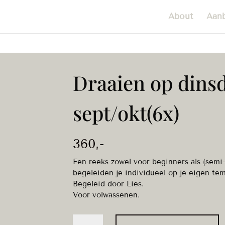
About
Aan
Draaien op dins
sept/okt(6x)
360
,-
Een reeks zowel voor beginners als (sem
begeleiden je individueel op je eigen tem
Begeleid door Lies.
Voor volwassenen.
Draaien