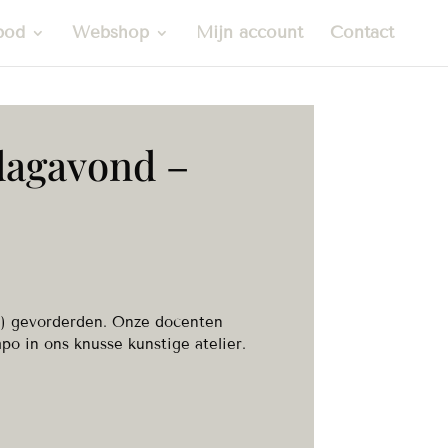
bod
Webshop
Mijn account
Contact
dagavond –
i-) gevorderden. Onze docenten
po in ons knusse kunstige atelier.