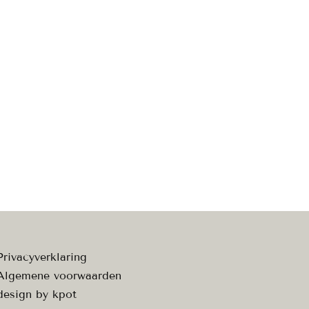
Privacyverklaring
Algemene voorwaarden
design by
kpot