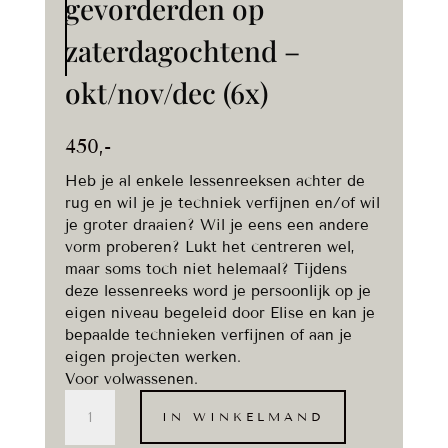
gevorderden op
zaterdagochtend –
okt/nov/dec (6x)
450
,-
Heb je al enkele lessenreeksen achter de
rug en wil je je techniek verfijnen en/of wil
je groter draaien? Wil je eens een andere
vorm proberen? Lukt het centreren wel,
maar soms toch niet helemaal? Tijdens
deze lessenreeks word je persoonlijk op je
eigen niveau begeleid door Elise en kan je
bepaalde technieken verfijnen of aan je
eigen projecten werken.
Voor volwassenen.
Draaien
IN WINKELMAND
voor
gevorderden