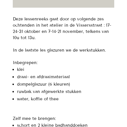
op
zaterdagochtend
-
Deze lessenreeks gaat door op volgende zes
okt/nov/dec
ochtenden in het atelier in de Vissersstraat : 17-
(6x)
24-31 oktober en 7-14-21 november, telkens van
aantal
10u tot 13u.
In de laatste les glazuren we de werkstukken.
Inbegrepen:
klei
draai- en afdraaimateriaal
dompelglazuur (6 kleuren)
ruwbak van afgewerkte stukken
water, koffie of thee
Zelf mee te brengen:
schort en 2 kleine badhanddoeken