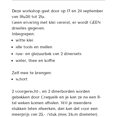
bordenset
-
Deze workshop gaat door op 17 en 24 september
17
van 18u30 tot 21u.
en
Geen ervaring met klei vereist, er wordt GEEN
24
draailes gegeven.
september
Inbegrepen:
aantal
witte klei
alle tools en mallen
ruw- en glazuurbak van 2 dinersets
water, thee en koffie
Zelf mee te brengen:
schort
2 voorgerecht-, en 2 dinerborden worden
gebakken door Craquelé en je kan ze na een 8-
tal weken komen afhalen. Wil je meerdere
stukken laten afwerken, dan kan dat voor een
meerprijs van 25,- /stuk (max 24cm diameter).