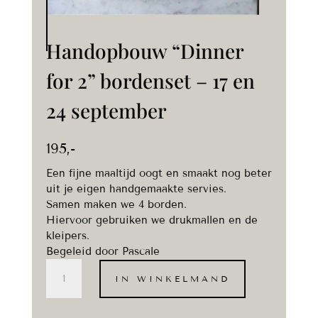
Handopbouw “Dinner
for 2” bordenset – 17 en
24 september
195
,-
Een fijne maaltijd oogt en smaakt nog beter
uit je eigen handgemaakte servies.
Samen maken we 4 borden.
Hiervoor gebruiken we drukmallen en de
kleipers.
Begeleid door Pascale
Handopbouw
IN WINKELMAND
"Dinner
for
2"