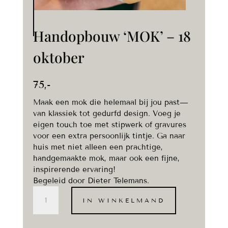
Handopbouw ‘MOK’ – 18
oktober
75
,-
Maak een mok die helemaal bij jou past—
van klassiek tot gedurfd design. Voeg je
eigen touch toe met stipwerk of gravures
voor een extra persoonlijk tintje. Ga naar
huis met niet alleen een prachtige,
handgemaakte mok, maar ook een fijne,
inspirerende ervaring!
Begeleid door Dieter Telemans.
Handopbouw
IN WINKELMAND
'MOK'
-
18