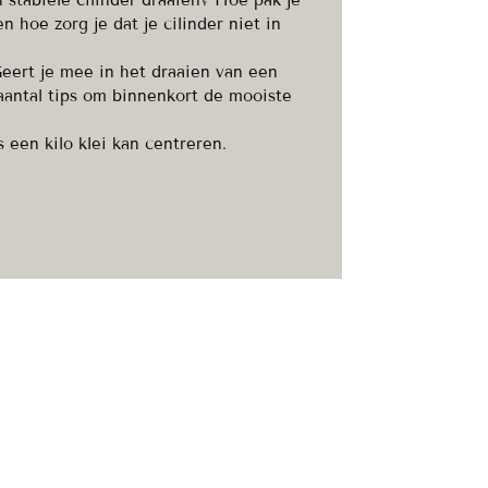
 stabiele cilinder draaien? Hoe pak je
 hoe zorg je dat je cilinder niet in
Geert je mee in het draaien van een
 aantal tips om binnenkort de mooiste
 een kilo klei kan centreren.