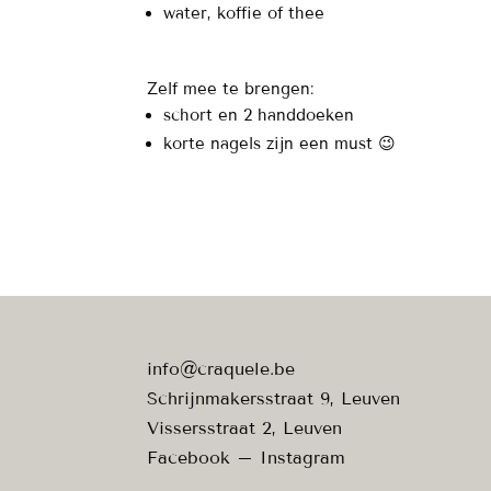
water, koffie of thee
Zelf mee te brengen:
schort en 2 handdoeken
korte nagels zijn een must 😉
info@craquele.be
Schrijnmakersstraat 9, Leuven
Vissersstraat 2, Leuven
Facebook
–
Instagram