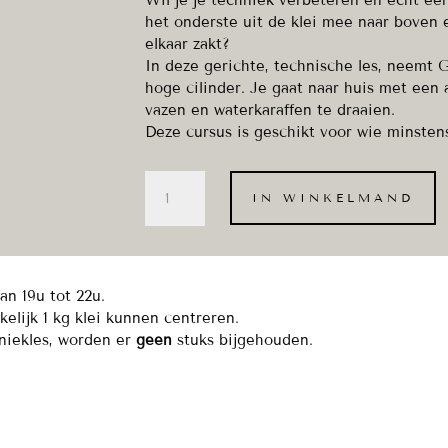
Wil je je techniek verbeteren en écht een
het onderste uit de klei mee naar boven en
elkaar zakt?
In deze gerichte, technische les, neemt 
hoge cilinder. Je gaat naar huis met een
vazen en waterkaraffen te draaien.
Deze cursus is geschikt voor wie minstens
Hoge
IN WINKELMAND
cilinder
-
keramiektechniek
-
2
n 19u tot 22u.
september
kelijk 1 kg klei kunnen centreren.
aantal
niekles, worden er
geen
stuks bijgehouden.