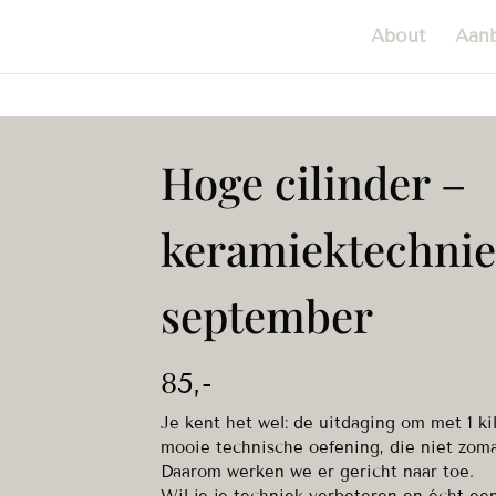
About
Aan
Hoge cilinder –
keramiektechnie
september
85
,-
Je kent het wel: de uitdaging om met 1 ki
mooie technische oefening, die niet zoma
Daarom werken we er gericht naar toe.