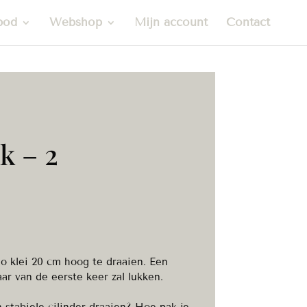
bod
Webshop
Mijn account
Contact
k – 2
lo klei 20 cm hoog te draaien. Een
ar van de eerste keer zal lukken.