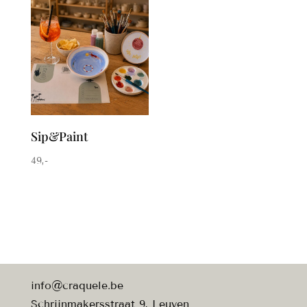
Sip&Paint
49
,-
info@craquele.be
Schrijnmakersstraat 9, Leuven