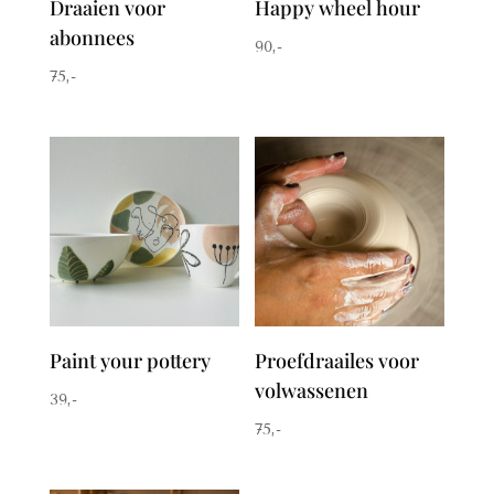
Draaien voor
Happy wheel hour
abonnees
90
,-
75
,-
Paint your pottery
Proefdraailes voor
volwassenen
39
,-
75
,-